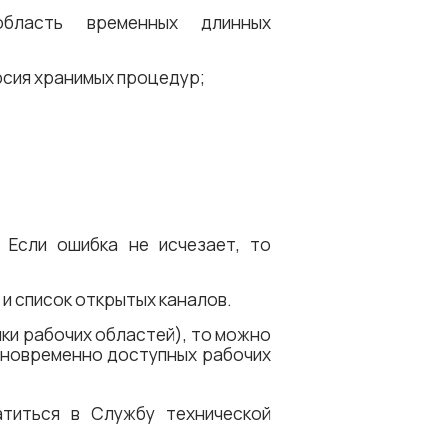
область временных длинных
рсия хранимых процедур;
 Если ошибка не исчезает, то
и список открытых каналов.
чки рабочих областей), то можно
дновременно доступных рабочих
атиться в Cлужбу технической