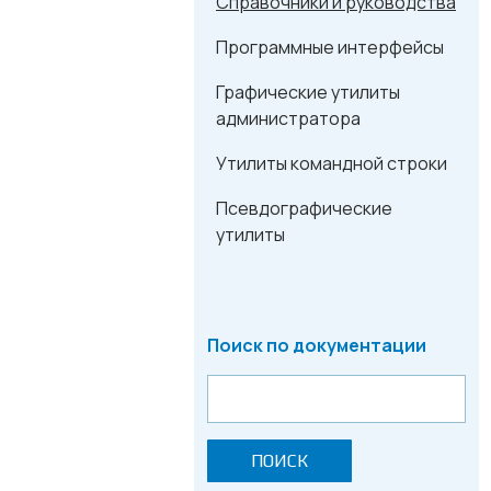
Справочники и руководства
Программные интерфейсы
Графические утилиты
администратора
Утилиты командной строки
Псевдографические
утилиты
Поиск по документации
ПОИСК