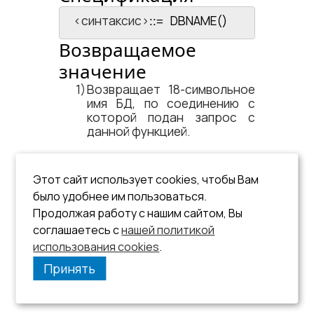
<​синтаксис​>
DBNAME()
::=
Возвращаемое
значение
Возвращает 18-символьное
имя БД, по соединению с
которой подан запрос с
данной функцией.
Пример
Этот сайт использует cookies, чтобы Вам
было удобнее им пользоваться.
select dbname();

Продолжая работу с нашим сайтом, Вы
|DEMO DATABASE |
соглашаетесь с
нашей политикой
использования cookies
.
Принять