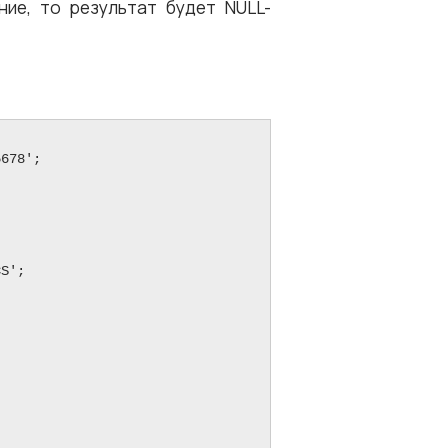
ние, то результат будет NULL-
678';

S';
