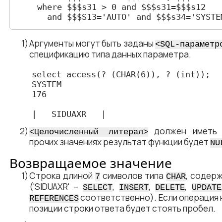
 where $$$s31 ​> 0 and $$$s31=$$$s12

   and $$$S13='AUTO' and $$$s34='SYSTE
Аргументы могут быть заданы
<​SQL-параметро
спецификацию типа данных параметра.
select access(? (CHAR(6)), ? (int));

SYSTEM

176

|   SIDUAXR   |
должен иметь п
<​Целочисленный литерал​>
прочих значениях результат функции будет
NU
Возвращаемое значение
Строка длиной
символов типа
, содер
7
CHAR
('SIDUAXR' –
,
,
,
SELECT
INSERT
DELETE
UPDATE
соответственно). Если операция
REFERENCES
позиции строки ответа будет стоять пробел.