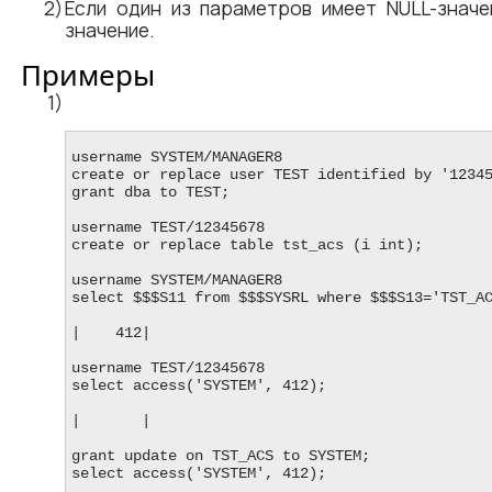
Если один из параметров имеет NULL-значе
значение.
Примеры
username SYSTEM/MANAGER8

create or replace user TEST identified by '12345
grant dba to TEST;

username TEST/12345678

create or replace table tst_acs (i int);

username SYSTEM/MANAGER8

select $$$S11 from $$$SYSRL where $$$S13='TST_AC
|    412|

username TEST/12345678

select access('SYSTEM', 412);

|       |

grant update on TST_ACS to SYSTEM;

select access('SYSTEM', 412);
