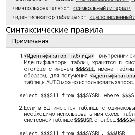
<​имя пользователя​>
символьный литерал
::=
<​идентификатор таблицы​>
целочисленный 
::=
Синтаксические правила
Примечания
– внутренний с
<​Идентификатор таблицы​>
Идентификаторы таблиц хранятся в си
столбце с именем
, имена табли
$$$S11
образом, для получения
<​идентификатор
таблицы AUTO можно использовать запрос:
select $$$S11 from $$$SYSRL where $$$S
Если в БД имеются таблицы c одинаковы
необходимо использовать имя схемы табл
системной таблице
, столбец
$$$USR
$$$S34
select $$$S11 from $$$SYSRL, $$$USR
