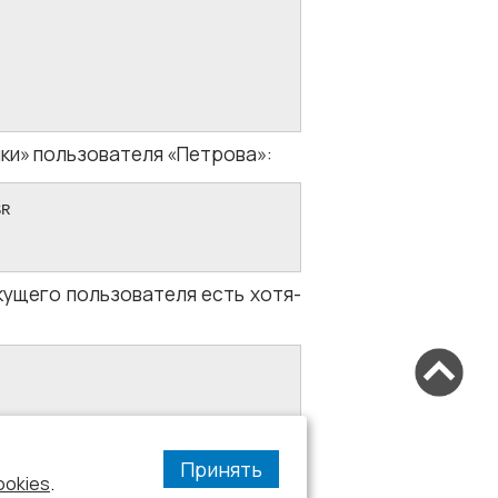
нки» пользователя «Петрова»:
R

кущего пользователя есть хотя-
';
Принять
ookies
.