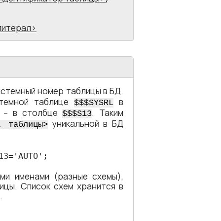
литерал
истемный номер таблицы в БД.
стемной таблице
в
$$$SYSRL
ц – в столбце
. Таким
$$$S13
уникальной в БД
а таблицы​>
13='AUTO';
ми именами (разные схемы),
ицы. Список схем хранится в
.