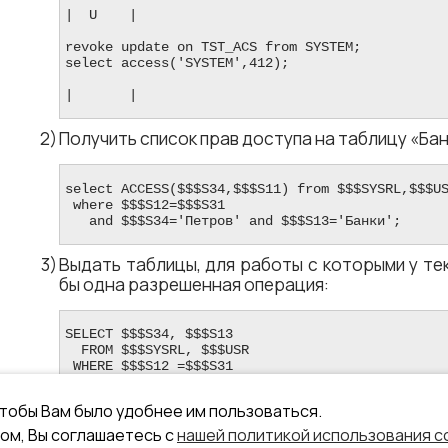
|  U    |

revoke update on TST_ACS from SYSTEM;

select access('SYSTEM',412);

|       |
Получить список прав доступа на таблицу «Ба
select ACCESS($$$S34,$$$S11) from $$$SYSRL,$$$US
 where $$$S12=$$$S31

   and $$$S34='Петров' and $$$S13='Банки';
Выдать таблицы, для работы с которыми у те
бы одна разрешенная операция:
SELECT $$$S34, $$$S13

  FROM $$$SYSRL, $$$USR

 WHERE $$$S12 =$$$S31

   AND $$$S32 =0 AND ACCESS(USER, $$$S11) <​​> ' 
чтобы Вам было удобнее им пользоваться.
ом, Вы соглашаетесь с
нашей политикой использования c