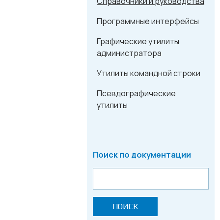
Справочники и руководства
Программные интерфейсы
Графические утилиты
администратора
Утилиты командной строки
Псевдографические
утилиты
Поиск по документации
ПОИСК