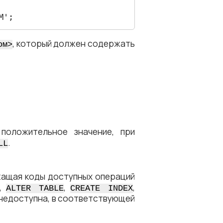
M';
, который должен содержать
м​>
оложительное значение, при
.
LL
жащая коды доступных операций
,
,
,
ALTER TABLE
CREATE INDEX
 недоступна, в соответствующей