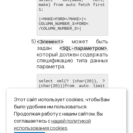
make) from auto fetch first 
1;

|<​MAKE​>FORD<​/MAKE​>|<​
COLUMN_NUMBER_3​>FORD<​
/COLUMN_NUMBER_3​>|
может быть
<​Элемент​>
задан
,
<​SQL-параметром​>
который должен содержать
спецификацию типа данных
параметра.
select xml(? (char(20)), ?
(char(20)))from auto limit 
1;

make

Этот сайт использует cookies, чтобы Вам
year

было удобнее им пользоваться.
|<​COLUMN_NUMBER_1​>make<​
Продолжая работу с нашим сайтом, Вы
/COLUMN_NUMBER_1​>

<​COLUMN_NUMBER_2​>year<​
соглашаетесь с
нашей политикой
/COLUMN_NUMBER_2​>|
использования cookies
.