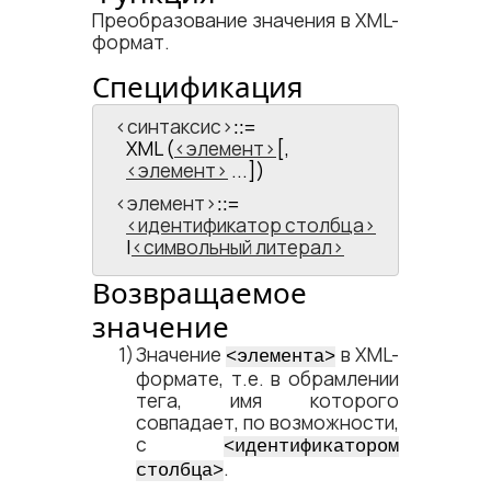
Преобразование значения в XML-
формат.
Спецификация
<​синтаксис​>
::=
XML (
элемент
[,
элемент
...])
<​элемент​>
::=
идентификатор столбца
|
символьный литерал
Возвращаемое
значение
Значение
в XML-
<​элемента​>
формате, т.е. в обрамлении
тега, имя которого
совпадает, по возможности,
с
<​идентификатором
.
столбца​>