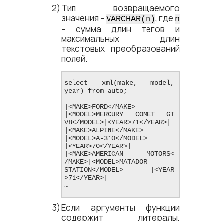
Тип возвращаемого
значения –
, где
VARCHAR(n)
n
– сумма длин тегов и
максимальных длин
текстовых преобразований
полей.
select xml(make, model, 
year) from auto;

|<​MAKE​>FORD<​/MAKE​>           
|<​MODEL​>MERCURY COMET GT 
V8<​/MODEL​>|<​YEAR​>71<​/YEAR​>|

|<​MAKE​>ALPINE<​/MAKE​>         
|<​MODEL​>A-310<​/MODEL​>              
|<​YEAR​>70<​/YEAR​>|

|<​MAKE​>AMERICAN MOTORS<​
/MAKE​>|<​MODEL​>MATADOR 
STATION<​/MODEL​>    |<​YEAR​
>71<​/YEAR​>|

…
Если аргументы функции
содержит литералы,