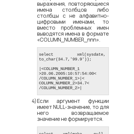
выражения, повторяющиеся
имена столбцов либо
столбцы с не алфавитно-
цифровыми именами, то
вместо проблемных имен
выводятся имена в формате
«COLUMN_NUMBER_nnn».
select xml(sysdate, 
to_char(34.7,'99.9'));

|<​COLUMN_NUMBER_1​
>20.06.2005:10:57:54:00<​
/COLUMN_NUMBER_1​>|<​
COLUMN_NUMBER_2​>34.7<​
/COLUMN_NUMBER_2​>|
Если аргумент функции
имеет NULL-значение, то для
него возвращаемое
значение не формируется.
select xml(make, null, 