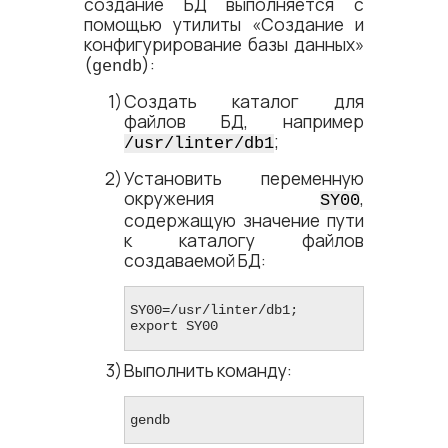
создание БД выполняется с
помощью утилиты «Создание и
конфигурирование базы данных»
(
):
gendb
Создать каталог для
файлов БД, например
;
/usr/linter/db1
Установить переменную
окружения
,
SY00
содержащую значение пути
к каталогу файлов
создаваемой БД:
SY00=/usr/linter/db1; 
export SY00
Выполнить команду:
gendb