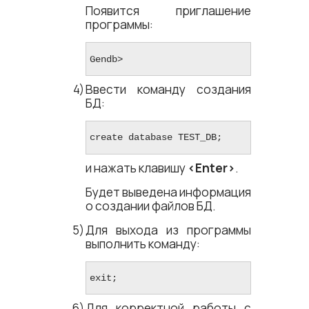
Появится приглашение
программы:
Gendb​>
Ввести команду создания
БД:
create database TEST_DB;
и нажать клавишу
<​Enter​>
.
Будет выведена информация
о создании файлов БД.
Для выхода из программы
выполнить команду:
exit;
Для корректной работы с