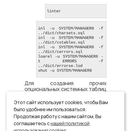
linter
inl -u SYSTEM/MANAGER8 -f 
../dict/charsets.sql

inl -u SYSTEM/MANAGER8 -f 
../dict/cstables.sql

inl -u SYSTEM/MANAGER8 -f 
../dict/cerrors.sql

loarel -u SYSTEM/MANAGER8 -
t ERRORS -f 
../dict/errorse.lod

shut -u SYSTEM/MANAGER8
Для создания прочих
опциональных системных таблиц
(см. в документе «Создание и
конфигурирование базы данных»,
Этот сайт использует cookies, чтобы Вам
раздел
«Создание БД»
)
было удобнее им пользоваться.
необходимо использовать
Продолжая работу с нашим сайтом, Вы
программу диалогового SQL
соглашаетесь с
нашей политикой
(
) (см. документ
«Командный
inl
интерфейс»
).
использования cookies
.