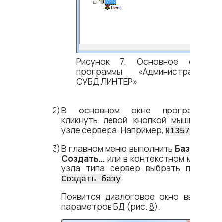
Рисунок 7. Основное окно
программы «Администратор
СУБД ЛИНТЕР»
В основном окне программы
кликнуть левой кнопкой мыши на
узле сервера. Например,
.
N1357
В главном меню выполнить
База
=​>
Создать…
или в контекстном меню
узла типа сервер выбрать пункт
.
Создать базу
Появится диалоговое окно ввода
параметров БД
(рис.
8
).