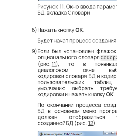
Рисунок 11. Окно ввода параметров
БД, вкладка Словари
Нажать кнопку
ОК
.
Будет начат процесс создания БД.
Если был установлен флажок для
опционального словаря
Codepages
(рис.
11
),
то в появившемся
диалоговом окне выбора
кодировки словаря БД и кодировки
пользовательских таблиц по
умолчанию выбрать требуемые
кодировки и нажать кнопку
ОК
.
По окончании процесса создания
БД в основном меню программы
должен отобразиться узел
созданной БД
(рис.
12
).