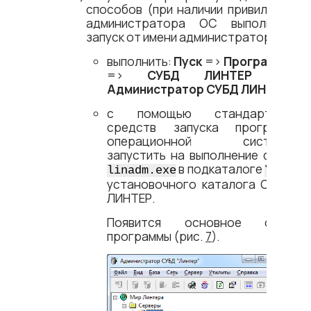
способов (при наличии привилегий
администратора ОС выполнить
запуск от имени администратора):
выполнить:
Пуск
=​>
Программы
=​>
СУБД ЛИНТЕР
=​>
Администратор СУБД ЛИНТЕР
;
с помощью стандартных
средств запуска программ
операционной системы
запустить на выполнение файл
в подкаталоге
linadm.exe
\bin
установочного каталога СУБД
ЛИНТЕР.
Появится основное окно
программы
(рис.
7
).