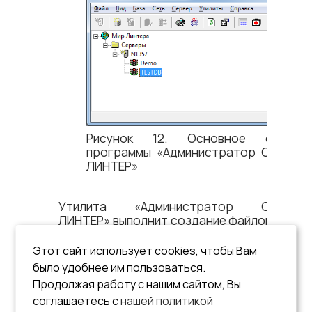
Рисунок 12. Основное окно
программы «Администратор СУБД
ЛИНТЕР»
Утилита «Администратор СУБД
ЛИНТЕР» выполнит создание файлов БД,
создание опциональных словарей и
регистрацию соответствующих служб
Этот сайт использует cookies, чтобы Вам
БД в ОС. Более детальное описание
было удобнее им пользоваться.
процесса создания БД см. в документах
Продолжая работу с нашим сайтом, Вы
«Сетевой администратор»
или
соглашаетесь с
нашей политикой
«Создание и конфигурирование базы