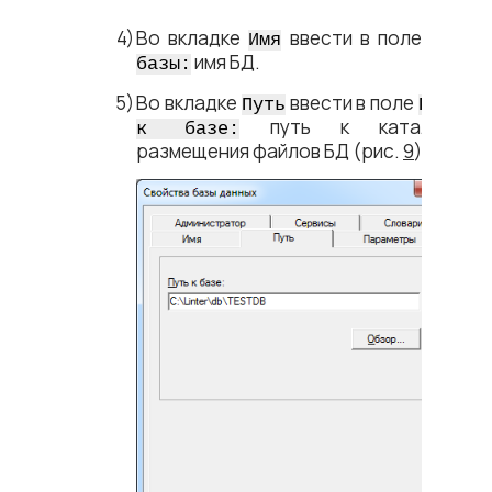
Во вкладке
ввести в поле
Имя
Имя
имя БД.
базы:
Во вкладке
ввести в поле
Путь
Путь
путь к каталогу
к базе:
размещения файлов БД
(рис.
9
).