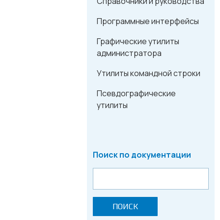
Справочники и руководства
Программные интерфейсы
Графические утилиты
администратора
Утилиты командной строки
Псевдографические
утилиты
Поиск по документации
ПОИСК