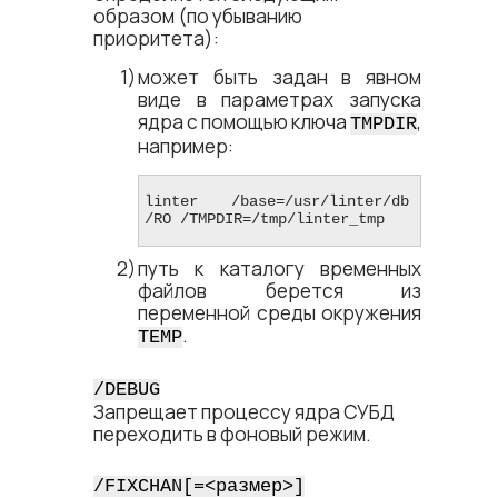
образом (по убыванию
приоритета):
может быть задан в явном
виде в параметрах запуска
ядра с помощью ключа
,
TMPDIR
например:
linter /base=/usr/linter/db 
/RO /TMPDIR=/tmp/linter_tmp
путь к каталогу временных
файлов берется из
переменной среды окружения
.
TEMP
/DEBUG
Запрещает процессу ядра СУБД
переходить в фоновый режим.
/FIXCHAN[=<​размер​>]