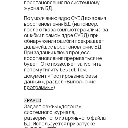
восстановления по системному
журналу БД.
По умолчанию ядро СУБД во время
восстановления БД (например,
после отказа компьютера или из-за
ошибки в самом ядре СУБД) при
обнаружении ошибки прекращает
дальнейшее восстановление БД.
При задании ключа процесс
восстановления прерываться не
будет. Это позволяет запустить
потом утилиту
(см.
testdb
документ
«Тестирование базы
данных»
, раздел
«Выполнение
программы»
).
/RAPID
Задает режим «догона»
системного журнала,
развернутого из архивного файла
БД. Используется при запуске