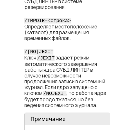
СУБД ЛИНТЕР в системе
резервирования.
/TMPDIR=<​строка​>
Определяет местоположение
(каталог) для размещения
временных файлов.
/[NO]JEXIT
Ключ
задает режим
/JEXIT
автоматического завершения
работы ядра СУБД ЛИНТЕР в
случае невозможности
продолжения записи в системный
журнал. Если ядро запущено с
ключом
, то работа ядра
/NOJEXIT
будет продолжаться, но без
ведения системного журнала.
Примечание