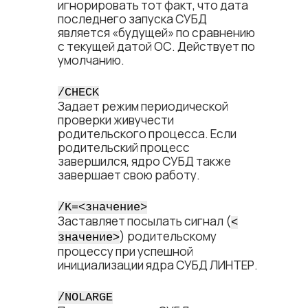
игнорировать тот факт, что дата
последнего запуска СУБД
является «будущей» по сравнению
с текущей датой ОС. Действует по
умолчанию.
/CHECK
Задает режим периодической
проверки живучести
родительского процесса. Если
родительский процесс
завершился, ядро СУБД также
завершает свою работу.
/K=<​значение​>
Заставляет посылать сигнал (
<​
) родительскому
значение​>
процессу при успешной
инициализации ядра СУБД ЛИНТЕР.
/NOLARGE