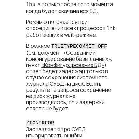
, а только после того момента,
lhb
когда будет скачана вся БД.
Режим отключается при
отсоединении всех процессов
,
lhb
работающих в wait-режиме.
В режиме
TRUETYPECOMMIT OFF
(см. документ
«Создание и
конфигурирование базы данных»
,
пункт
«Конфигурирование БД»
)
ответ будет задержан только в
случае сохранения системного
журнала СУБД на диск. Если в
результате запроса сохранение
на диск журнала не
производилось, то и задержки
ответа не будет.
/IGNERROR
Заставляет ядро СУБД
игнорировать ошибки