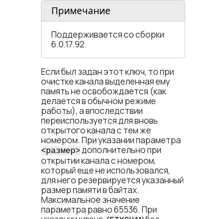
Примечание
Поддерживается со сборки
6.0.17.92.
Если был задан этот ключ, то при
очистке канала выделенная ему
память не освобождается (как
делается в обычном режиме
работы), а впоследствии
переиспользуется для вновь
открытого канала с тем же
номером. При указании параметра
дополнительно при
<​размер​>
открытии канала с номером,
который еще не использовался,
для него резервируется указанный
размер памяти в байтах.
Максимальное значение
параметра равно 65536. При