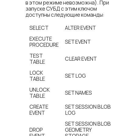
в этом режиме невозможна). При
запуске СУБД с этим ключом
доступны следующие команды:
SELECT
ALTER EVENT
EXECUTE
SET EVENT
PROCEDURE
TEST
CLEAR EVENT
TABLE
LOCK
SET LOG
TABLE
UNLOCK
SET NAMES
TABLE
CREATE
SET SESSION BLOB
EVENT
LOG
SET SESSION BLOB
DROP
GEOMETRY
EVENT
STORAGE