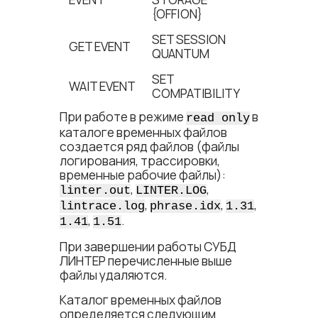
{OFF|ON}
SET SESSION
GET EVENT
QUANTUM
SET
WAIT EVENT
COMPATIBILITY
При работе в режиме
в
read only
каталоге временных файлов
создается ряд файлов (файлы
логирования, трассировки,
временные рабочие файлы):
,
,
linter.out
LINTER.LOG
,
,
,
lintrace.log
phrase.idx
1.31
,
.
1.41
1.51
При завершении работы СУБД
ЛИНТЕР перечисленные выше
файлы удаляются.
Каталог временных файлов
определяется следующим