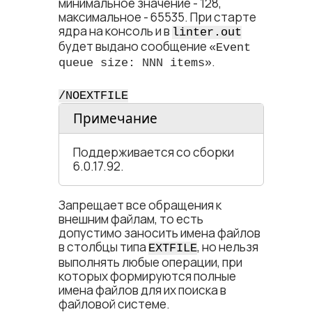
минимальное значение - 128,
максимальное - 65535. При старте
ядра на консоль и в
linter.out
будет выдано сообщение
«Event
.
queue size: NNN items»
/NOEXTFILE
Примечание
Поддерживается со сборки
6.0.17.92.
Запрещает все обращения к
внешним файлам, то есть
допустимо заносить имена файлов
в столбцы типа
, но нельзя
EXTFILE
выполнять любые операции, при
которых формируются полные
имена файлов для их поиска в
файловой системе.