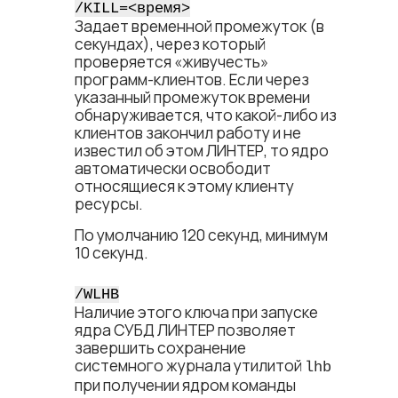
/KILL=<​время​>
Задает временной промежуток (в
секундах), через который
проверяется «живучесть»
программ-клиентов. Если через
указанный промежуток времени
обнаруживается, что какой-либо из
клиентов закончил работу и не
известил об этом ЛИНТЕР, то ядро
автоматически освободит
относящиеся к этому клиенту
ресурсы.
По умолчанию 120 секунд, минимум
10 секунд.
/WLHB
Наличие этого ключа при запуске
ядра СУБД ЛИНТЕР позволяет
завершить сохранение
системного журнала утилитой
lhb
при получении ядром команды