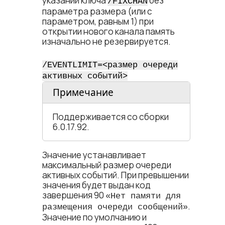
указании ключа
без
/FIXCHAN
параметра размера (или с
параметром, равным 1) при
открытии нового канала память
изначально не резервируется.
/EVENTLIMIT=<​размер очереди
активных событий​>
Примечание
Поддерживается со сборки
6.0.17.92.
Значение устанавливает
максимальный размер очереди
активных событий. При превышении
значения будет выдан код
завершения 90
«Нет памяти для
.
размещения очереди сообщений»
Значение по умолчанию и