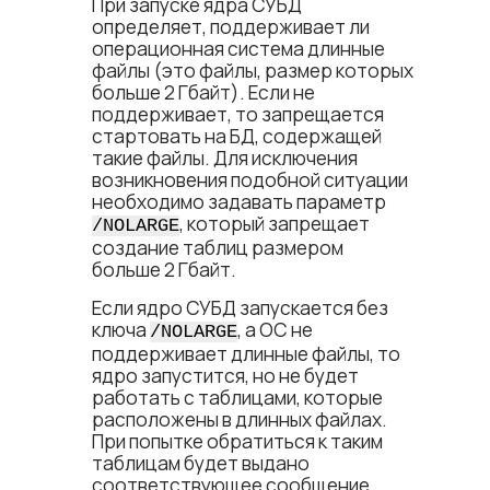
При запуске ядра СУБД
определяет, поддерживает ли
операционная система длинные
файлы (это файлы, размер которых
больше 2 Гбайт). Если не
поддерживает, то запрещается
стартовать на БД, содержащей
такие файлы. Для исключения
возникновения подобной ситуации
необходимо задавать параметр
, который запрещает
/NOLARGE
создание таблиц размером
больше 2 Гбайт.
Если ядро СУБД запускается без
ключа
, а ОС не
/NOLARGE
поддерживает длинные файлы, то
ядро запустится, но не будет
работать с таблицами, которые
расположены в длинных файлах.
При попытке обратиться к таким
таблицам будет выдано
соответствующее сообщение.