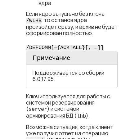
ядра.
Если ядро запущено без ключа
, то останов ядра
/WLHB
произойдет сразу, и архив не будет
сформирован полностью.
/DEFCOMM[={ACK|ALL}[, …]]
Примечание
Поддерживается со сборки
6.0.17.95.
Ключ используется для работы с
системой резервирования
(
) и системой
server
архивирования БД (
).
lhb
Возможна ситуация, когда клиент
уже получил ответ на операцию