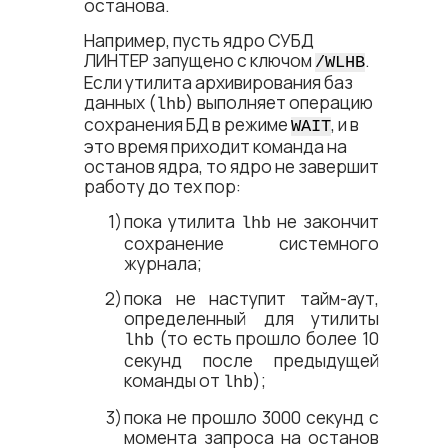
останова.
Например, пусть ядро СУБД
ЛИНТЕР запущено с ключом
.
/WLHB
Если утилита архивирования баз
данных (
) выполняет операцию
lhb
сохранения БД в режиме
, и в
WAIT
это время приходит команда на
останов ядра, то ядро не завершит
работу до тех пор:
пока утилита
не закончит
lhb
сохранение системного
журнала;
пока не наступит тайм-аут,
определенный для утилиты
(то есть прошло более 10
lhb
секунд после предыдущей
команды от
);
lhb
пока не прошло 3000 секунд с
момента запроса на останов