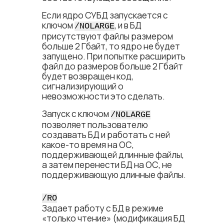
Если ядро СУБД запускается с
ключом
, и в БД
/NOLARGE
присутствуют файлы размером
больше 2 Гбайт, то ядро не будет
запущено. При попытке расширить
файл до размеров больше 2 Гбайт
будет возвращен код,
сигнализирующий о
невозможности это сделать.
Запуск с ключом
/NOLARGE
позволяет пользователю
создавать БД и работать с ней
какое-то время на ОС,
поддерживающей длинные файлы,
а затем перенести БД на ОС, не
поддерживающую длинные файлы.
/RO
Задает работу с БД в режиме
«только чтение» (модификация БД