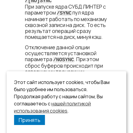
/[NO]SYNC
При запуске ядра СУБД ЛИНТЕР с
параметром
пул ядра
/SYNC
начинает работать по механизму
сквозной записи на диск. То есть
результат операций сразу
помещается на диск, минуя кэш.
Отключение данной опции
осуществляется установкой
параметра
.
При этом
/NOSYNC
сброс буферов происходит при
завершении транзакции
(применяется механизм
Этот сайт использует cookies, чтобы Вам
отложенной записи на диск).
было удобнее им пользоваться.
В синхронном режиме работа ядра
Продолжая работу с нашим сайтом, Вы
СУБД ЛИНТЕР замедляется.
соглашаетесь с
нашей политикой
По умолчанию
.
использования cookies
.
/NOSYNC
Принять