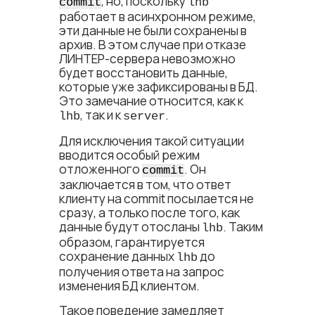
, но, поскольку
commit
lhb
работает в асинхронном режиме,
эти данные не были сохранены в
архив. В этом случае при отказе
ЛИНТЕР-сервера невозможно
будет восстановить данные,
которые уже зафиксированы в БД.
Это замечание относится, как к
, так и к
.
lhb
server
Для исключения такой ситуации
вводится особый режим
отложенного
. Он
commit
заключается в том, что ответ
клиенту на commit посылается не
сразу, а только после того, как
данные будут отосланы
. Таким
lhb
образом, гарантируется
сохранение данных
до
lhb
получения ответа на запрос
изменения БД клиентом.
Такое поведение замедляет