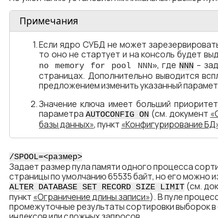
Примечания
Если ядро СУБД не может зарезервировать
то оно не стартует и на консоль будет в
, где
– зад
no memory for pool NNN»
NNN
страницах. Дополнительно выводится всп
предложением изменить указанный парамет
Значение ключа имеет больший приоритет
параметра
(см. документ
«
AUTOCONFIG ON
базы данных»
, пункт
«Конфигурирование БД
/SPOOL=<​размер​>
Задает размер пула памяти одного процесса сорти
страницы по умолчанию 65535 байт, но его можно 
(см. до
ALTER DATABASE SET RECORD SIZE LIMIT
пункт
«Ограничение длины записи»
). В пуле проце
промежуточные результаты сортировки выборок в
индексов или сложных запросов.