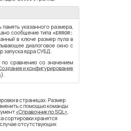
 память указанного размера,
ыдано сообщение типа
«ERROR:
анный в ключе размер пула в
лывающее диалоговое окно с
р запуска ядра СУБД.
 по сравнению со значением
Создание и конфигурирование
»
).
ровки в страницах. Размер
изменить с помощью команды
кумент
«Справочник по SQL»
,
сса сортировки хранятся
 случае отсутствующих