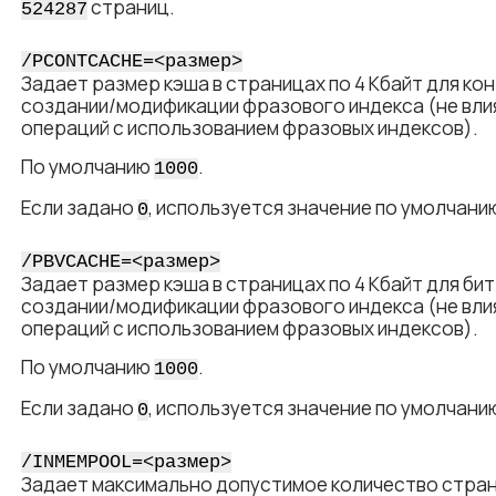
страниц.
524287
/PCONTCACHE=<​размер​>
Задает размер кэша в страницах по 4 Кбайт для ко
создании/модификации фразового индекса (не вли
операций с использованием фразовых индексов).
По умолчанию
.
1000
Если задано
, используется значение по умолчани
0
/PBVCACHE=<​размер​>
Задает размер кэша в страницах по 4 Кбайт для би
создании/модификации фразового индекса (не вли
операций с использованием фразовых индексов).
По умолчанию
.
1000
Если задано
, используется значение по умолчани
0
/INMEMPOOL=<​размер​>
Задает максимально допустимое количество стран