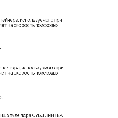
нтейнера, используемого при
яет на скорость поисковых
ю.
т-вектора, используемого при
яет на скорость поисковых
ю.
иц в пуле ядра СУБД ЛИНТЕР,