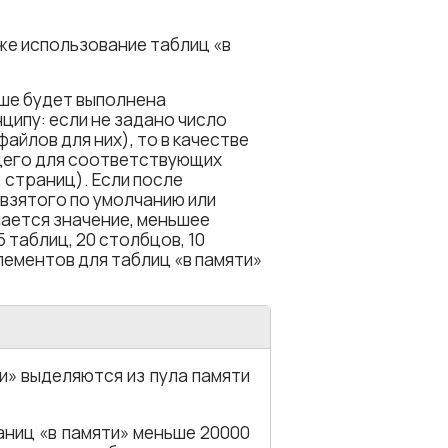
ниже использование таблиц «в
выше будет выполнена
ипу: если не задано число
файлов для них), то в качестве
бщего для соответствующих
 страниц). Если после
(взятого по умолчанию или
чается значение, меньшее
таблиц, 20 столбцов, 10
лементов для таблиц «в памяти»
и» выделяются из пула памяти
аниц «в памяти» меньше 20000