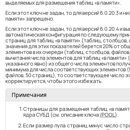
выделяемых для размещения таблиц «в памяти».
Если этот ключ не задан, то для версий 6.0.20.3 и 
памяти» запрещено.
Если этот ключ не задан, то для версий 6.0.20.4 и 
автоматическая конфигурация по следующему принц
страниц для таблиц «в памяти» (таблиц, столбцов, 
значения для этих показателей берется 20% от о
элементов в их очереди (таблиц, столбцов, файлов,
вычитания числа элементов для таблиц «в памяти» 
указанного явно) из общего числа элементов полу
минимума для числа соответствующих элементов (5 
файлов, 50 страниц), то соответствующее число э
корректируется, чтобы этого избежать.
Примечания
Страницы для размещения таблиц «в памят
ядра СУБД (см. описание ключа
/POOL
).
Если размер пула страниц минус число стр