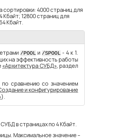
а сортировки: 4000 страниц для
 Кбайт; 12800 страниц для
64 Кбайт.
метрами
и
- 4 к 1.
/POOL
/SPOOL
щих на эффективность работы
е
«Архитектура СУБД»
, раздел
 по сравнению со значением
Создание и конфигурирование
»
).
СУБД в страницах по 4 Кбайт.
ицы. Максимальное значение –