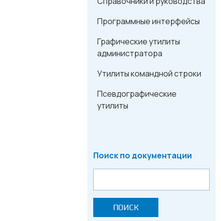
Справочники и руководства
Программные интерфейсы
Графические утилиты
администратора
Утилиты командной строки
Псевдографические
утилиты
Поиск по документации
ПОИСК