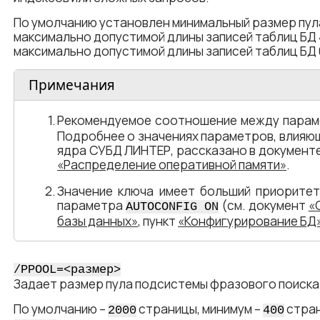
По умолчанию установлен минимальный размер пул
максимально допустимой длины записей таблиц БД 4
максимально допустимой длины записей таблиц БД 
Примечания
Рекомендуемое соотношение между пара
Подробнее о значениях параметров, влияю
ядра СУБД ЛИНТЕР, рассказано в документ
«Распределение оперативной памяти»
.
Значение ключа имеет больший приоритет
параметра
(см. документ
«
AUTOCONFIG ON
базы данных»
, пункт
«Конфигурирование БД
/PPOOL=<​размер​>
Задает размер пула подсистемы фразового поиска 
По умолчанию –
страницы, минимум –
стран
2000
400