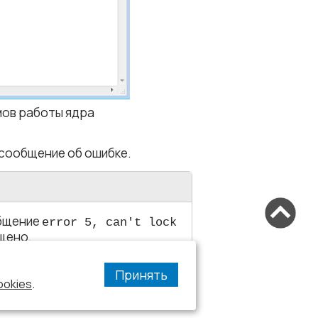
мов работы ядра
 сообщение об ошибке.
общение
error 5, can't lock
ущено.
Принять
ookies
.