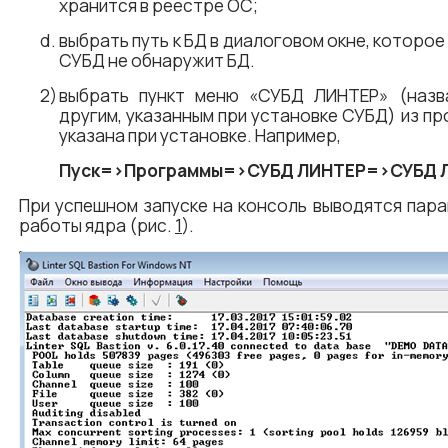
хранится в реестре ОС;
выбрать путь к БД в диалоговом окне, которое
СУБД не обнаружит БД.
выбрать пункт меню «СУБД ЛИНТЕР» (назв
другим, указанным при установке СУБД) из пр
указана при установке. Например,
Пуск=​>Программы=​>СУБД ЛИНТЕР=​>СУБД 
При успешном запуске на консоль выводятся пар
работы ядра (рис.
1
).