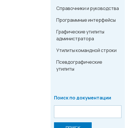
Справочники и руководства
Программные интерфейсы
Графические утилиты
администратора
Утилиты командной строки
Псевдографические
утилиты
Поиск по документации
ПОИСК