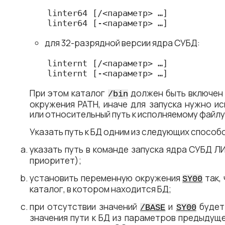
linter64 [/<​параметр​> …]

linter64 [-<​параметр​> …]
для 32-разрядной версии ядра СУБД:
linternt [/<​параметр​> …]

linternt [-<​параметр​> …]
При этом каталог
должен быть включен 
/bin
окружения PATH, иначе для запуска нужно и
или относительный путь к исполняемому файлу
Указать путь к БД одним из следующих способ
указать путь в команде запуска ядра СУБД Л
приоритет);
установить переменную окружения
так,
SY00
каталог, в котором находится БД;
при отсутствии значений
и
будет
/BASE
SY00
значения пути к БД из параметров предыдущ