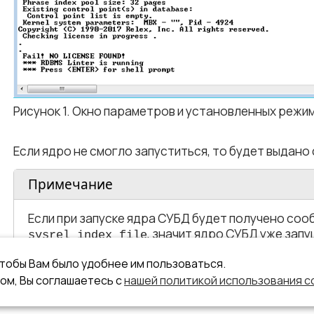
Рисунок 1. Окно параметров и установленных режи
Если ядро не смогло запуститься, то будет выдано
Примечание
Если при запуске ядра СУБД будет получено со
, значит ядро СУБД уже зап
sysrel index file
чтобы Вам было удобнее им пользоваться.
ом, Вы соглашаетесь с
нашей политикой использования c