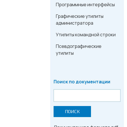
Программные интерфейсы
Графические утилиты
администратора
Утилиты командной строки
Псевдографические
утилиты
Поиск по документации
ПОИСК