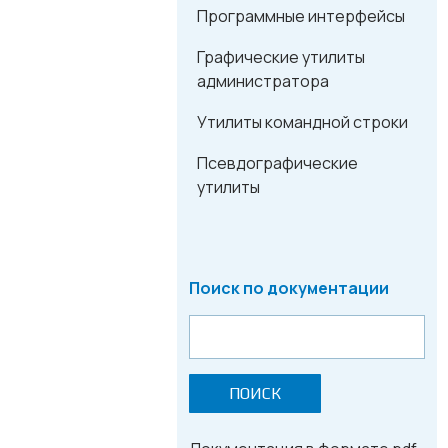
Программные интерфейсы
Графические утилиты
администратора
Утилиты командной строки
Псевдографические
утилиты
Поиск по документации
ПОИСК