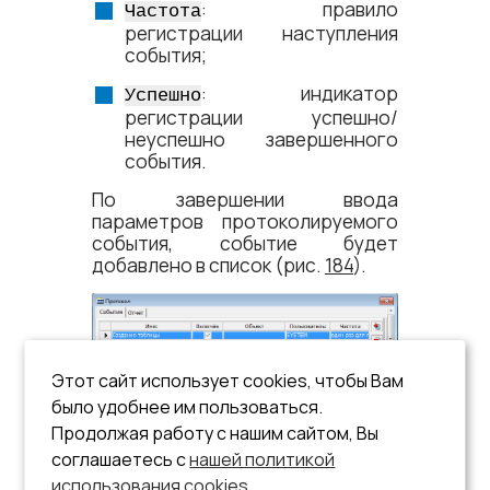
: правило
Частота
регистрации наступления
события;
: индикатор
Успешно
регистрации успешно/
неуспешно завершенного
события.
По завершении ввода
параметров протоколируемого
события, событие будет
добавлено в список (рис.
184
).
Этот сайт использует cookies, чтобы Вам
было удобнее им пользоваться.
Продолжая работу с нашим сайтом, Вы
Рисунок 184. Окно Протокол,
соглашаетесь с
нашей политикой
вкладка События
использования cookies
.