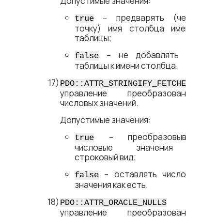
Допустимые значения:
– предварять (через
true
точку) имя столбца именем
таблицы;
– не добавлять имя
false
таблицы к имени столбца.
–
PDO::ATTR_STRINGIFY_FETCHES
управление преобразованием
числовых значений.
Допустимые значения:
– преобразовывать
true
числовые значения в
строковый вид;
– оставлять числовые
false
значения как есть.
–
PDO::ATTR_ORACLE_NULLS
управление преобразованием