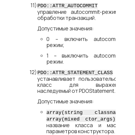
–
PDO::ATTR_AUTOCOMMIT
управление autocommit-режимом
обработки транзакций.
Допустимые значения:
0 – включить autocommit-
режим;
1 – выключить autocommit-
режим.
–
PDO::ATTR_STATEMENT_CLASS
устанавливает пользовательский
класс для выражений,
наследуемый от PDOStatement.
Допустимые значения:
array(string classname,
–
array(mixed ctor_args))
название класса и массив
параметров конструктора.