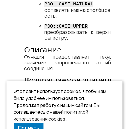
–
PDO::CASE_NATURAL
оставлять имена столбцов как
есть;
–
PDO::CASE_UPPER
преобразовывать к верхнему
регистру.
Описание
Функция предоставляет текущее
значение запрошенного атрибута
соединения.
Возвращаемое значение
Результат выполнения функции:
Этот сайт использует cookies, чтобы Вам
значение запрошенного атрибута
было удобнее им пользоваться.
(удачное завершение);
Продолжая работу с нашим сайтом, Вы
соглашаетесь с
нашей политикой
NULL-значение – неудачное
использования cookies
завершение.
.
Принять