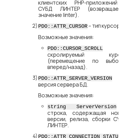
клиентских PHP-приложений к
СУБД ЛИНТЕР (возвращается
значение linter).
– тип курсора.
PDO::ATTR_CURSOR
Возможные значения:
–
PDO::CURSOR_SCROLL
скролируемый курсор
(перемещение по выборке
вперед/назад).
–
PDO::ATTR_SERVER_VERSION
версия сервера БД.
Возможные значения:
–
string ServerVersion
строка, содержащая номер
версии, релиза, сборки СУБД
ЛИНТЕР.
–
PDO::ATTR_CONNECTION_STATUS