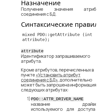
Назначение
Получение значения атрибута
соединения с БД.
Синтаксические правила
mixed PDO::getAttribute (int 
attribute);
attribute
Идентификатор запрашиваемого
атрибута.
Кроме атрибутов, перечисленных в
пункте
«Установить атрибут
соединения с БД»
, дополнительно
может быть запрошена информация о
следующих атрибутах:
–
PDO::ATTR_DRIVER_NAME
название драйвера,
используемого для доступа из