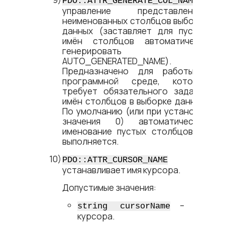
PDO::ATTR_GENERATE_COL_NAME
управление представлением
неименованных столбцов выборки
данных (заставляет для пустых
имён столбцов автоматически
генерировать имя
AUTO_GENERATED_NAME).
Предназначено для работы в
программной среде, которая
требует обязательного задания
имён столбцов в выборке данных.
По умолчанию (или при установке
значения 0) автоматическое
именование пустых столбцов не
выполняется.
–
PDO::ATTR_CURSOR_NAME
устанавливает имя курсора.
Допустимые значения:
– имя
string cursorName
курсора.