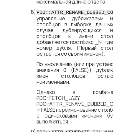
максимальная длина ответа.
–
PDO::ATTR_RENAME_DUBBED_COL
управление дубликатами имен
столбцов в выборке данных. В
случае дублирующихся имён
столбцов к имени столбца
добавляется постфикс _N, где N –
номер дубля. (Первый столбец
остаётся со своим именем).
По умолчанию (или при установке
значения 0 (FALSE)) дубликаты
имен столбцов остаются
неизменными.
Однако в комбинации
PDO::FETCH_LAZY +
PDO::ATTR_RENAME_DUBBED_COL
= FALSE переименование столбцов
с одинаковыми именами будет
выполняться.
–