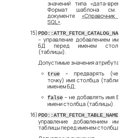
значений типа «дата-время».
Формат шаблона см. в
документе
«Справочник по
SQL»
.
PDO::ATTR_FETCH_CATALOG_NAMES
– управление добавлением имени
БД перед именем столбца
(таблицы).
Допустимые значения атрибута:
– предварять (через
true
точку) имя столбца (таблицы)
именем БД;
– не добавлять имя БД к
false
имени столбца (таблицы).
–
PDO::ATTR_FETCH_TABLE_NAMES
управление добавлением имени
таблицы перед именем столбца.