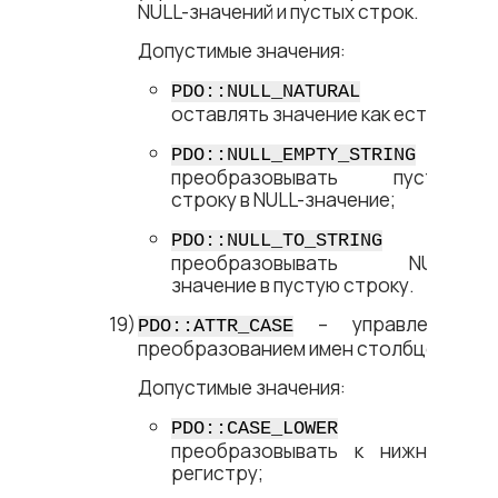
NULL-значений и пустых строк.
Допустимые значения:
–
PDO::NULL_NATURAL
оставлять значение как есть;
–
PDO::NULL_EMPTY_STRING
преобразовывать пустую
строку в NULL-значение;
–
PDO::NULL_TO_STRING
преобразовывать NULL-
значение в пустую строку.
– управление
PDO::ATTR_CASE
преобразованием имен столбцов.
Допустимые значения:
–
PDO::CASE_LOWER
преобразовывать к нижнему
регистру;