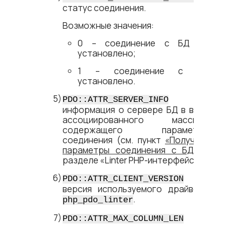
статус соединения.
Возможные значения:
0 – соединение с БД не
установлено;
1 – соединение с БД
установлено.
–
PDO::ATTR_SERVER_INFO
информация о сервере БД в виде
ассоциированного массива,
содержащего параметры
соединения (см. пункт
«Получить
параметры соединения с БД»
в
разделе «Linter PHP-интерфейс»).
–
PDO::ATTR_CLIENT_VERSION
версия используемого драйвера
.
php_pdo_linter
–
PDO::ATTR_MAX_COLUMN_LEN