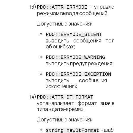
– управление
PDO::ATTR_ERRMODE
режимом вывода сообщений.
Допустимые значения:
–
PDO::ERRMODE_SILENT
выводить сообщения только
об ошибках;
–
PDO::ERRMODE_WARNING
выводить предупреждения;
–
PDO::ERRMODE_EXCEPTION
выводить сообщения об
исключениях.
–
PDO::ATTR_DT_FORMAT
устанавливает формат значений
типа «дата-время».
Допустимые значения:
– шаблон
string newDtFormat