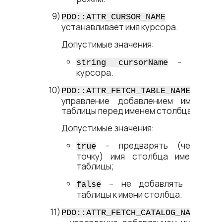
–
PDO::ATTR_CURSOR_NAME
устанавливает имя курсора.
Допустимые значения:
– имя
string cursorName
курсора.
–
PDO::ATTR_FETCH_TABLE_NAMES
управление добавлением имени
таблицы перед именем столбца.
Допустимые значения:
– предварять (через
true
точку) имя столбца именем
таблицы;
– не добавлять имя
false
таблицы к имени столбца.
PDO::ATTR_FETCH_CATALOG_NAMES