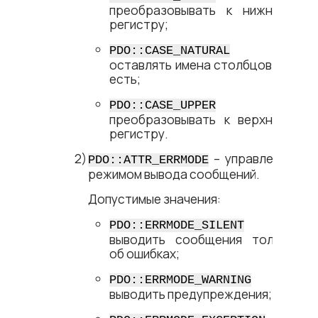
преобразовывать к нижнему
регистру;
–
PDO::CASE_NATURAL
оставлять имена столбцов как
есть;
–
PDO::CASE_UPPER
преобразовывать к верхнему
регистру.
– управление
PDO::ATTR_ERRMODE
режимом вывода сообщений.
Допустимые значения:
–
PDO::ERRMODE_SILENT
выводить сообщения только
об ошибках;
–
PDO::ERRMODE_WARNING
выводить предупреждения;