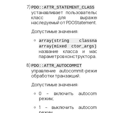
–
PDO::ATTR_STATEMENT_CLASS
устанавливает пользовательский
класс для выражений,
наследуемый от PDOStatement.
Допустимые значения:
array(string classname,
–
array(mixed ctor_args))
название класса и массив
параметров конструктора.
–
PDO::ATTR_AUTOCOMMIT
управление autocommit-режимом
обработки транзакций.
Допустимые значения:
0 – включить autocommit-
режим;
1 – выключить autocommit-
режим.