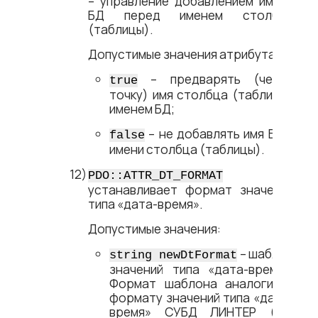
– управление добавлением имени
БД перед именем столбца
(таблицы).
Допустимые значения атрибута:
– предварять (через
true
точку) имя столбца (таблицы)
именем БД;
– не добавлять имя БД к
false
имени столбца (таблицы).
–
PDO::ATTR_DT_FORMAT
устанавливает формат значений
типа «дата-время».
Допустимые значения:
– шаблон
string newDtFormat
значений типа «дата-время».
Формат шаблона аналогичен
формату значений типа «дата-
время» СУБД ЛИНТЕР (см.