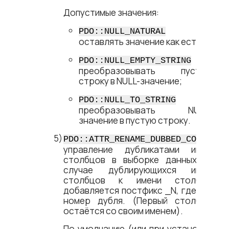
Допустимые значения:
–
PDO::NULL_NATURAL
оставлять значение как есть;
–
PDO::NULL_EMPTY_STRING
преобразовывать пустую
строку в NULL-значение;
–
PDO::NULL_TO_STRING
преобразовывать NULL-
значение в пустую строку.
–
PDO::ATTR_RENAME_DUBBED_COL
управление дубликатами имен
столбцов в выборке данных. В
случае дублирующихся имён
столбцов к имени столбца
добавляется постфикс _N, где N –
номер дубля. (Первый столбец
остаётся со своим именем).
По умолчанию (или при установке