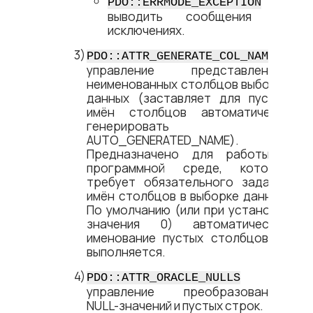
–
PDO::ERRMODE_EXCEPTION
выводить сообщения об
исключениях.
–
PDO::ATTR_GENERATE_COL_NAME
управление представлением
неименованных столбцов выборки
данных (заставляет для пустых
имён столбцов автоматически
генерировать имя
AUTO_GENERATED_NAME).
Предназначено для работы в
программной среде, которая
требует обязательного задания
имён столбцов в выборке данных.
По умолчанию (или при установке
значения 0) автоматическое
именование пустых столбцов не
выполняется.
–
PDO::ATTR_ORACLE_NULLS
управление преобразованием
NULL-значений и пустых строк.