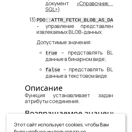
документ
«Справочник по
SQL»
).
PDO::ATTR_FETCH_BLOB_AS_DATA
– управление представлением
извлекаемых BLOB-данных.
Допустимые значения:
– представлять BLOB-
true
данные в бинарном виде;
– представлять BLOB-
false
данные в текстовом виде.
Описание
Функция устанавливает заданные
атрибуты соединения.
Возвращаемое значение
Результат установки атрибутов:
Этот сайт использует cookies, чтобы Вам
true – атрибуты соединения
было удобнее им пользоваться.