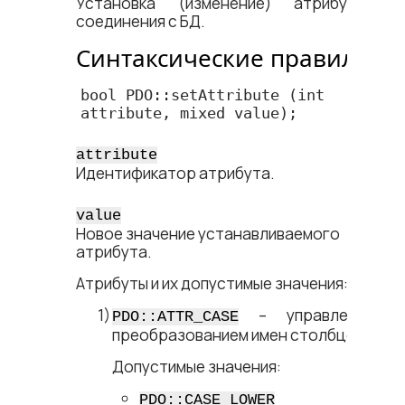
Установка (изменение) атрибутов
соединения с БД.
Синтаксические правила
bool PDO::setAttribute (int 
attribute, mixed value);
attribute
Идентификатор атрибута.
value
Новое значение устанавливаемого
атрибута.
Атрибуты и их допустимые значения:
– управление
PDO::ATTR_CASE
преобразованием имен столбцов.
Допустимые значения:
–
PDO::CASE_LOWER