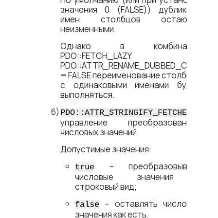
значения 0 (FALSE)) дубликаты
имен столбцов остаются
неизменными.
Однако в комбинации
PDO::FETCH_LAZY +
PDO::ATTR_RENAME_DUBBED_COL
= FALSE переименование столбцов
с одинаковыми именами будет
выполняться.
–
PDO::ATTR_STRINGIFY_FETCHES
управление преобразованием
числовых значений.
Допустимые значения:
– преобразовывать
true
числовые значения в
строковый вид;
– оставлять числовые
false
значения как есть.