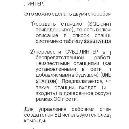
ЛИНТЕР.
Это можно сделать двумя способами:
создать станцию (SQL-синтаксис
приведен ниже), то есть включить ее
описание в список станций (в
системную таблицу
);
$$$STATION
перевести
СУБД ЛИНТЕР
в режим
беспрепятственной работы с
неизвестными станциями (как уже
установленными в сети, так и
добавляемыми в будущем) (
UNLISTED
). Предполагается, что все
STATION
такие станции входят (и будут
входить) в доверенное окружение в
рамках ОС и сети.
Для управления рабочими станциями
создателем БД используются следующие
команды: