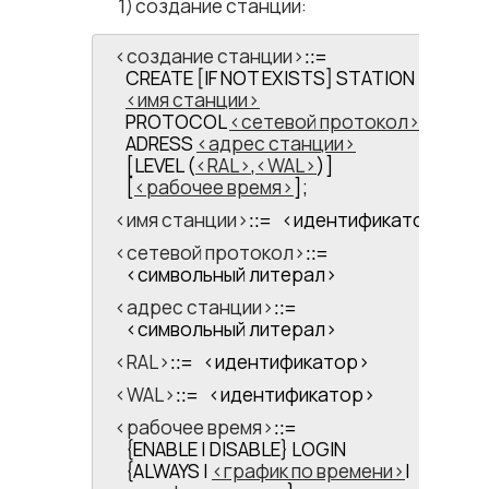
создание станции:
<​создание станции​>
::=
CREATE [IF NOT EXISTS] STATION
имя станции
PROTOCOL
сетевой протокол
ADRESS
адрес станции
[LEVEL (
RAL
,
WAL
)]
[
рабочее время
];
<​имя станции​>
<​идентификатор​>
::=
<​сетевой протокол​>
::=
<​символьный литерал​>
<​адрес станции​>
::=
<​символьный литерал​>
<​RAL​>
<​идентификатор​>
::=
<​WAL​>
<​идентификатор​>
::=
<​рабочее время​>
::=
{ENABLE | DISABLE} LOGIN
{ALWAYS |
график по времени
|