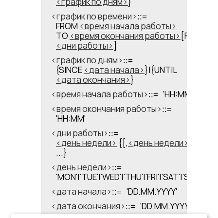
график по дням
}
<​график по времени​>
::=
FROM
время начала работы
TO
время окончания работы
[FOR
дни работы
]
<​график по дням​>
::=
{SINCE
дата начала
}|{UNTIL
дата окончания
}
<​время начала работы​>
'HH:MM'
::=
<​время окончания работы​>
::=
'HH:MM'
<​дни работы​>
::=
день недели
{[,
день недели
]
...}
<​день недели​>
::=
'MON'|'TUE'|'WED'|'THU'|'FRI'|'SAT'|'SUN'
<​дата начала​>
'DD.MM.YYYY'
::=
<​дата окончания​>
'DD.MM.YYYY'
::=