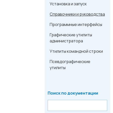
Установка и запуск
Справочники и руководства
Программные интерфейсы
Графические утилиты
администратора
Утилиты командной строки
Псевдографические
утилиты
Поиск по документации