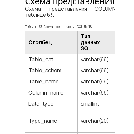
Схема представления
Схема представления COLUMNS пр
таблице
63
.
Таблица 63. Схема представления COLUMNS
Тип
Столбец
данных
Комме
SQL
Table_cat
varchar(66)
Зарезе
Table_schem
varchar(66)
Имя сх
Table_name
varchar(66)
Имя та
Column_name
varchar(66)
Имя ст
Data_type
smallint
Целочи
код тип
Type_name
varchar(20)
Назван
данных