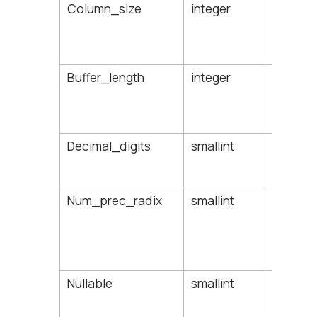
Column_size
integer
Размер
символ
предст
данных
Buffer_length
integer
Размер
байтах
загруз
столбц
Decimal_digits
smallint
Количе
десяти
после 
Num_prec_radix
smallint
Основа
систем
счисле
числов
данных
Nullable
smallint
Допуст
NULL-з
1: