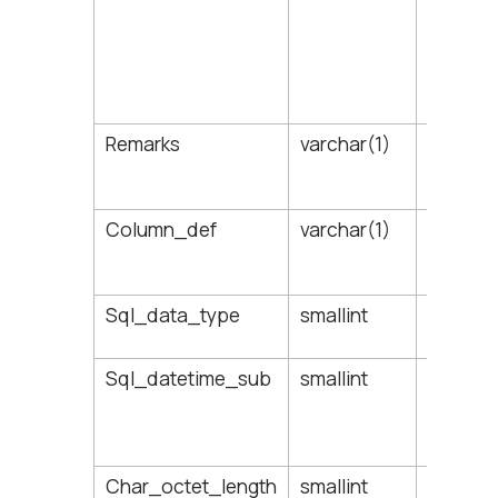
зна
доп
0:
зна
доп
Remarks
varchar(1)
Описан
(комме
столбц
Column_def
varchar(1)
Значен
столбц
умолча
Sql_data_type
smallint
Целочи
код тип
Sql_datetime_sub
smallint
Код под
NULL-з
для все
данных
Char_octet_length
smallint
Размер 