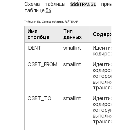
Схема таблицы
приведена
$$$TRANSL
таблице
54
.
Таблица 54. Схема таблицы $$$TRANSL
Имя
Тип
Содержание
столбца
данных
IDENT
smallint
Идентификато
кодировки.
CSET_FROM
smallint
Идентификато
кодировки, из
которой
выполняется
трансляция.
CSET_TO
smallint
Идентификато
кодировки, в
которую
выполняется
трансляция.