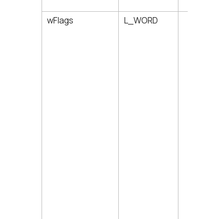
wFlags
L_WORD
20