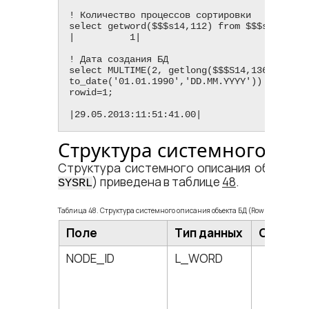
! Количество процессов сортировки

select getword($$$s14,112) from $$$sysrl whe
|          1|

! Дата создания БД

select MULTIME(2, getlong($$$S14,136),

to_date('01.01.1990','DD.MM.YYYY')) from  $$
rowid=1;

|29.05.2013:11:51:41.00|
Структура системного опи
Структура системного описания объекта Б
) приведена в таблице
48
.
SYSRL
Таблица 48. Структура системного описания объекта БД (RowId=2-N)
Поле
Тип данных
Смещен
NODE_ID
L_WORD
0