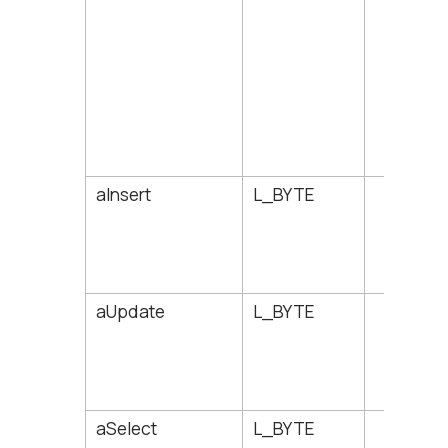
aInsert
L_BYTE
22
aUpdate
L_BYTE
23
aSelect
L_BYTE
24