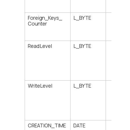
Foreign_Keys_
L_BYTE
11
Counter
ReadLevel
L_BYTE
12
WriteLevel
L_BYTE
13
CREATION_TIME
DATE
14