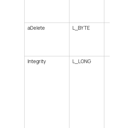
aDelete
L_BYTE
25
Integrity
L_LONG
26