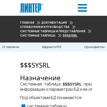
ГЛАВНАЯ
ДОКУМЕНТАЦИЯ
СПРАВОЧНИКИ И РУКОВОДСТВА
СИСТЕМНЫЕ ТАБЛИЦЫ И ПРЕДСТАВЛЕНИЯ
СИСТЕМНЫЕ ТАБЛИЦЫ
$$$SYSRL
Оглавление
В формате PDF
Одним файлом
$$$SYSRL
Назначение
Системная таблица
предназнач
$$$SYSRL
информации о параметрах БД и ее объектах
Под объектами БД понимаются:
системные таблицы;