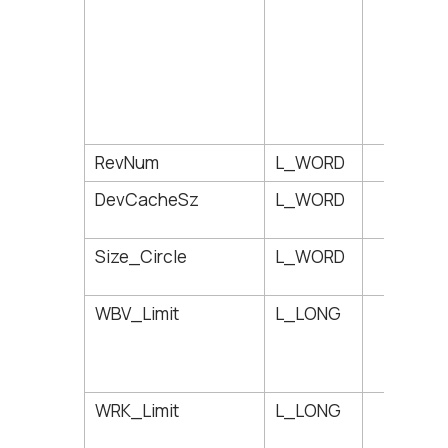
RevNum
L_WORD
68
DevCacheSz
L_WORD
70
Size_Circle
L_WORD
72
WBV_Limit
L_LONG
74
WRK_Limit
L_LONG
78