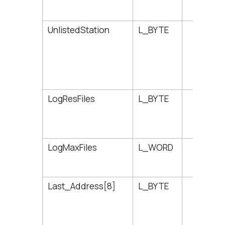
UnlistedStation
L_BYTE
90
LogResFiles
L_BYTE
91
LogMaxFiles
L_WORD
92
Last_Address[8]
L_BYTE
94