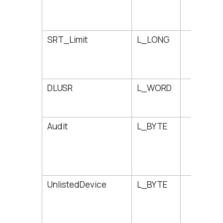
SRT_Limit
L_LONG
82
DLUSR
L_WORD
86
Audit
L_BYTE
88
UnlistedDevice
L_BYTE
89