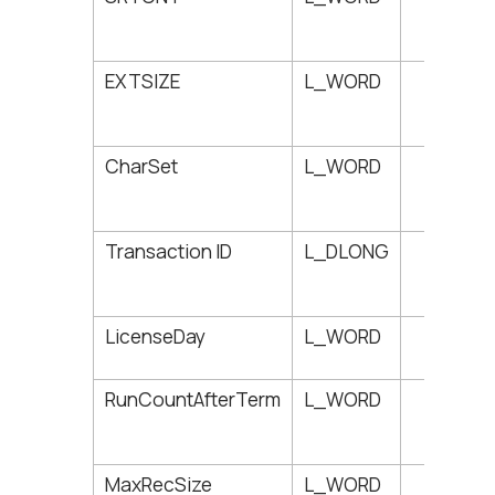
EXTSIZE
L_WORD
114
CharSet
L_WORD
116
Transaction ID
L_DLONG
118
LicenseDay
L_WORD
126
RunCountAfterTerm
L_WORD
128
MaxRecSize
L_WORD
130