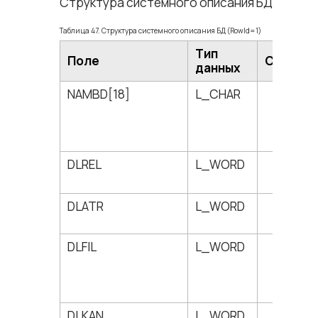
Структура системного описания БД привед
Таблица 47. Структура системного описания БД (RowId=1)
Тип
Поле
Смещен
данных
NAMBD[18]
L_CHAR
0
DLREL
L_WORD
18
DLATR
L_WORD
20
DLFIL
L_WORD
22
DLKAN
L_WORD
24