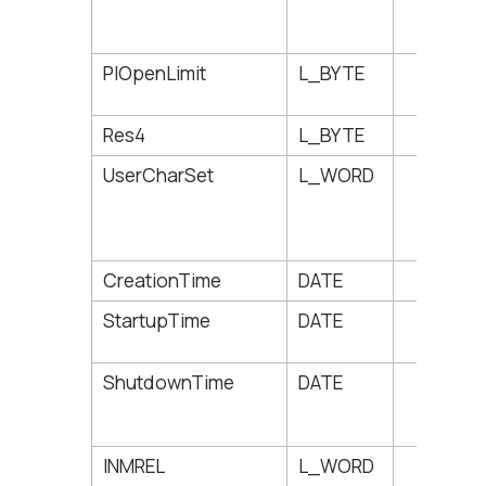
PIOpenLimit
L_BYTE
132
Res4
L_BYTE
133
UserCharSet
L_WORD
134
CreationTime
DATE
136
StartupTime
DATE
142
ShutdownTime
DATE
148
INMREL
L_WORD
154