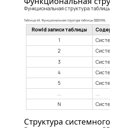
Функциональная структур
Функциональная структура таблицы
$$$SY
Таблица 46. Функциональная структура таблицы $$$SYSRL
RowId записи таблицы
Содержание 
1
Системное оп
2
Системное о
3
Системное о
4
Системное о
5
Системное оп
...
...
N
Системное оп
Структура системного опи