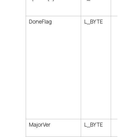
DoneFlag
L_BYTE
64
MajorVer
L_BYTE
65