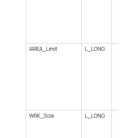
lAREA_Limit
L_LONG
162
WRK_Size
L_LONG
166