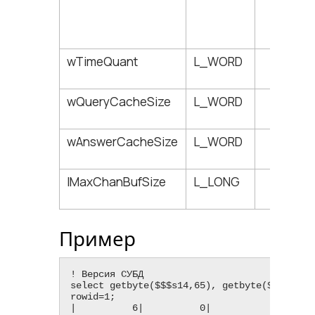
wTimeQuant
L_WORD
196
wQueryCacheSize
L_WORD
198
wAnswerCacheSize
L_WORD
200
lMaxChanBufSize
L_LONG
202
Пример
! Версия СУБД

select getbyte($$$s14,65), getbyte($$$s14,66
rowid=1;

|          6|          0|
