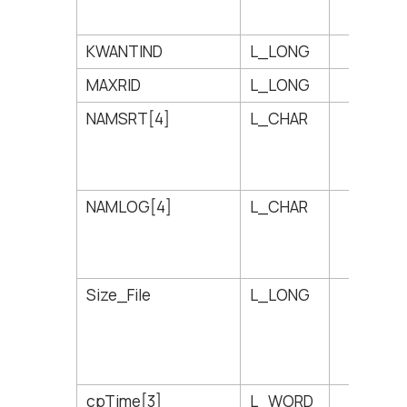
KWANTIND
L_LONG
38
MAXRID
L_LONG
42
NAMSRT[4]
L_CHAR
46
NAMLOG[4]
L_CHAR
50
Size_File
L_LONG
54
cpTime[3]
L_WORD
58