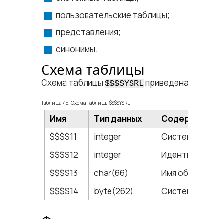
пользовательские таблицы;
представления;
синонимы.
Схема таблицы
Схема таблицы
приведена в табл
$$$SYSRL
Таблица 45. Схема таблицы $$$SYSRL
Имя
Тип данных
Содержание
$$$S11
integer
Системный ид
$$$S12
integer
Идентификато
$$$S13
char(66)
Имя объекта.
$$$S14
byte(262)
Системное оп