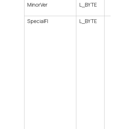
MinorVer
L_BYTE
66
SpecialFl
L_BYTE
67