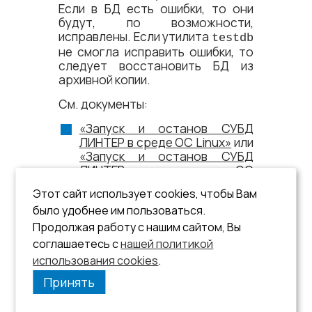
Если в БД есть ошибки, то они
будут, по возможности,
исправлены. Если утилита
testdb
не смогла исправить ошибки, то
следует восстановить БД из
архивной копии.
См. документы:
«Запуск и останов СУБД
ЛИНТЕР в среде ОС Linux»
или
«Запуск и останов СУБД
ЛИНТЕР в среде ОС
Windows»
;
Этот сайт использует cookies, чтобы Вам
«Тестирование базы данных»
;
было удобнее им пользоваться.
Продолжая работу с нашим сайтом, Вы
«Архивирование и
соглашаетесь с
нашей политикой
восстановление базы
использования cookies
данных»
.
.
Принять