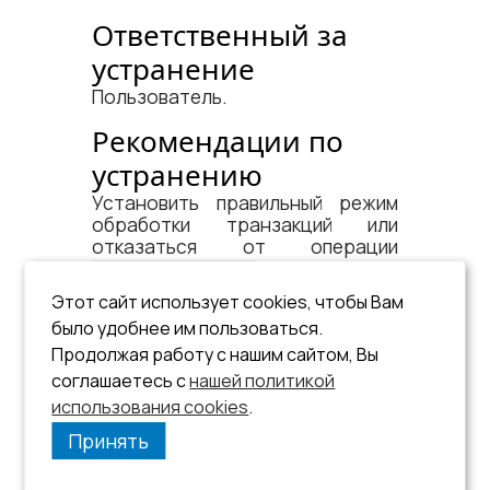
Ответственный за
устранение
Пользователь.
Рекомендации по
устранению
Установить правильный режим
обработки транзакций или
отказаться от операции
.
COMMIT/ROLLBACK
Этот сайт использует cookies, чтобы Вам
См. документ:
было удобнее им пользоваться.
«Архитектура СУБД»
;
Продолжая работу с нашим сайтом, Вы
соглашаетесь с
нашей политикой
«Справочник по SQL»
, раздел
Транзакции
.
использования cookies
.
Принять