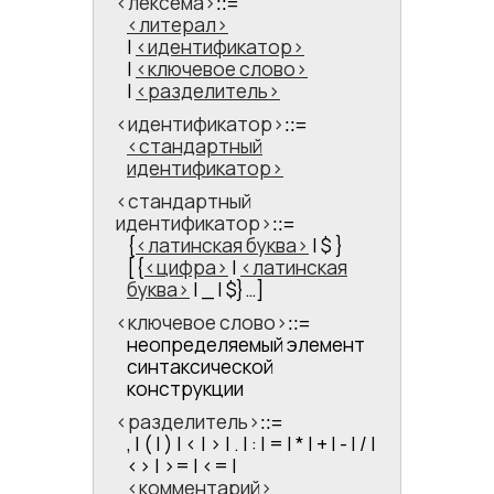
<​лексема​>
::=
литерал
|
идентификатор
|
ключевое слово
|
разделитель
<​идентификатор​>
::=
стандартный
идентификатор
<​стандартный
идентификатор​>
::=
{
латинская буква
| $ }
[{
цифра
|
латинская
буква
| _ | $}…]
<​ключевое слово​>
::=
неопределяемый элемент
синтаксической
конструкции
<​разделитель​>
::=
, | ( | ) | <​ | ​> | . | : | = | * | + | - | / |
<​​> | ​>= | <​= |
комментарий