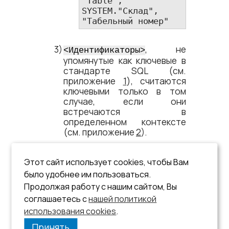
"Table", 
SYSTEM."Склад", 
"Табельный номер"
, не
<​Идентификаторы​>
упомянутые как ключевые в
стандарте SQL (см.
приложение
1
), считаются
ключевыми только в том
случае, если они
встречаются в
определенном контексте
(см. приложение
2
).
Таким образом, контекстно
зависимые ключевые слова
Этот сайт использует cookies, чтобы Вам
распознаются только в том
было удобнее им пользоваться.
контексте, где они могут
Продолжая работу с нашим сайтом, Вы
встретиться, в других
соглашаетесь с
нашей политикой
случаях они считаются
идентификаторами.
использования cookies
.
Принять