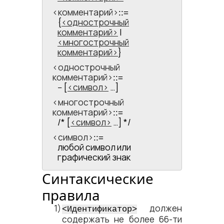
<​комментарий​>
::=
{
однострочный
комментарий
|
многострочный
комментарий
}
<​однострочный
комментарий​>
::=
-- [
символ
…]
<​многострочный
комментарий​>
::=
/* [
символ
…] */
<​символ​>
::=
любой символ или
графический знак
Синтаксические
правила
должен
<​Идентификатор​>
содержать не более 66-ти