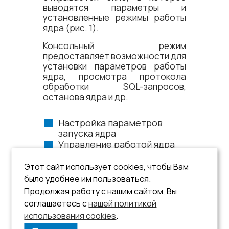
выводятся параметры и
установленные режимы работы
ядра (рис.
1
).
Консольный режим
предоставляет возможности для
установки параметров работы
ядра, просмотра протокола
обработки SQL-запросов,
останова ядра и др.
Настройка параметров
запуска ядра
Управление работой ядра
Управление выводом на
консоль
Этот сайт использует cookies, чтобы Вам
Управление
было удобнее им пользоваться.
протоколированием работы
Продолжая работу с нашим сайтом, Вы
ядра
соглашаетесь с
нашей политикой
использования cookies
.