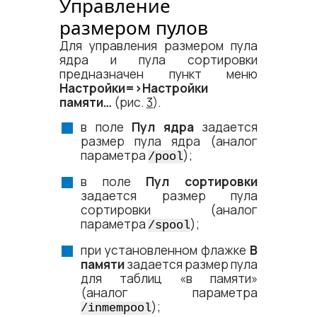
Управление
размером пулов
Для управления размером пула
ядра и пула сортировки
предназначен пункт меню
Настройки=​>Настройки
памяти…
(рис.
3
).
в поле
Пул ядра
задается
размер пула ядра (аналог
параметра
);
/pool
в поле
Пул сортировки
задается размер пула
сортировки (аналог
параметра
);
/spool
при установленном флажке
В
памяти
задается размер пула
для таблиц «в памяти»
(аналог параметра
);
/inmempool