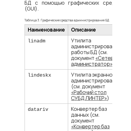
БД c помощью графических средств
(GUI).
Таблица 3. Графические средства администрирования БД
Наименование
Описание
Утилита
linadm
администрирования
работы БД (см.
документ
«Сетевой
администратор»
)
Утилита экранного
lindeskx
администрирования
(см. документ
«Рабочий стол
СУБД ЛИНТЕР»
)
Конвертер баз
datariv
данных (см.
документ
«Конвертер баз