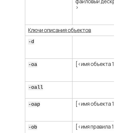
файловый дескриптор​
>
Ключи описания объектов
-d
[<​имя объекта 1​>[,…]]
-oa
-oall
[<​имя объекта 1​>[,…]]
-oap
[<​имя правила 1​>[,…]]
-ob