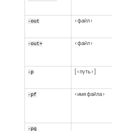
<​файл​>
-out
<​файл​>
-out+
[<​путь​>]
-p
<​имя файла​>
-pf
-pg