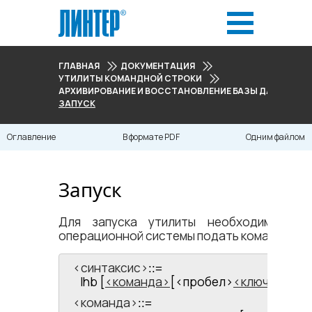
ГЛАВНАЯ
ДОКУМЕНТАЦИЯ
УТИЛИТЫ КОМАНДНОЙ СТРОКИ
АРХИВИРОВАНИЕ И ВОССТАНОВЛЕНИЕ БАЗЫ ДАННЫХ
ЗАПУСК
Оглавление
В формате PDF
Одним файлом
Запуск
Для запуска утилиты необходимо в и
операционной системы подать командную 
<​синтаксис​>
::=
lhb [
команда
[<​пробел​>
ключ
[<​про
<​команда​>
::=