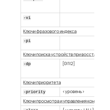
-vi
Ключи фразового индекса
-pi
Ключи поиска устройств при восстановле
[0|1|2]
-dp
Ключи приоритета
<​уровень​>
-priority
Ключи просмотра и управления контрольн