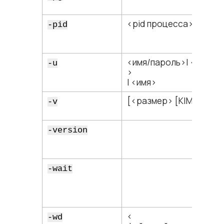
<​pid процесса​>
-pid
<​имя/пароль​>| <​имя/?​
-u
>
| <​имя​>
[<​размер​> [K|M]]
-v
-version
-wait
<​
-wd