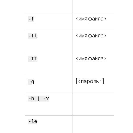
<​имя файла​>
-f
<​имя файла​>
-fl
<​имя файла​>
-ft
[<​пароль​>]
-g
-h | -?
-le