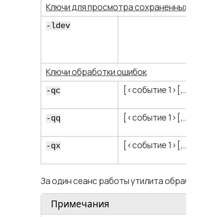
Ключи для просмотра сохраненных в архи
-ldev
Ключи обработки ошибок
[<​событие 1​>[,…]]
-qc
[<​событие 1​>[,…]]
-qq
[<​событие 1​>[,…]]
-qx
За один сеанс работы утилита обрабатывае
Примечания