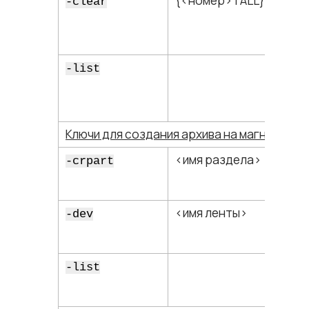
{<​номер​> | ALL}
-clear
-list
Ключи для создания архива на магнитной 
<​имя раздела​>
-crpart
<​имя ленты​>
-dev
-list