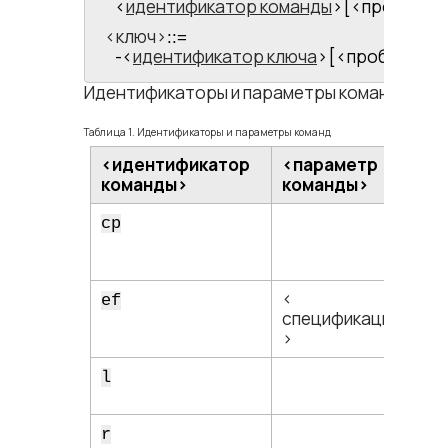
<​
идентификатор команды
​>[<​пробел​><​
<​ключ​>
::=
-<​
идентификатор ключа
​>[<​пробел​><​
з
Идентификаторы и параметры команд прив
Таблица 1. Идентификаторы и параметры команд
<​идентификатор
<​параметр
команды​>
команды​>
cp
<​
ef
спецификация файла
>
l
r