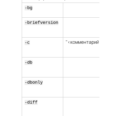
-bg
-briefversion
"<​комментарий​>"
-c
-db
-dbonly
-diff