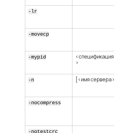
-lr
-movecp
<​спецификация файла​
-mypid
>
[<​имя сервера​>]
-n
-nocompress
-notestcrc