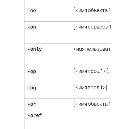
[<​имя объекта 1​>[,…]]
-oe
[<​имя сервера 1​>[,…]]
-on
<​имя пользователя 1​>
-only
[<​имя проц 1​>[,…]]
-op
[<​имя посл 1​>[,…]]
-oq
[<​имя объекта 1​>[,…]]
-or
-oref