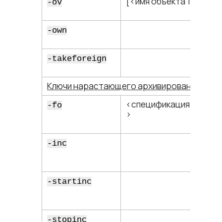
[<​имя объекта 1​>[,…]]
-ov
-own
-takeforeign
Ключи нарастающего архивирования
<​спецификация файла​
-fo
>
-inc
-startinc
-stopinc